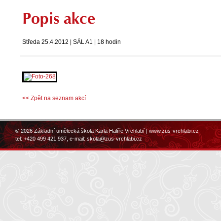
Popis akce
Středa 25.4.2012 | SÁL A1 | 18 hodin
<< Zpět na seznam akcí
© 2026 Základní umělecká škola Karla Halíře Vrchlabí |
www.zus-vrchlabi.cz
tel: +420 499 421 937, e-mail:
skola@zus-vrchlabi.cz