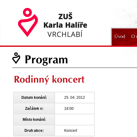
Úvod
O 
2024
Program
Rodinný koncert
Datum konání:
25. 04. 2012
Začátek v:
18:00
Místo konání:
Druh akce:
Koncert