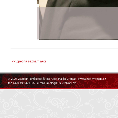
<< Zpět na seznam akcí
© 2026 Základní umělecká škola Karla Halíře Vrchlabí |
www.zus-vrchlabi.cz
tel: +420 499 421 937, e-mail:
skola@zus-vrchlabi.cz