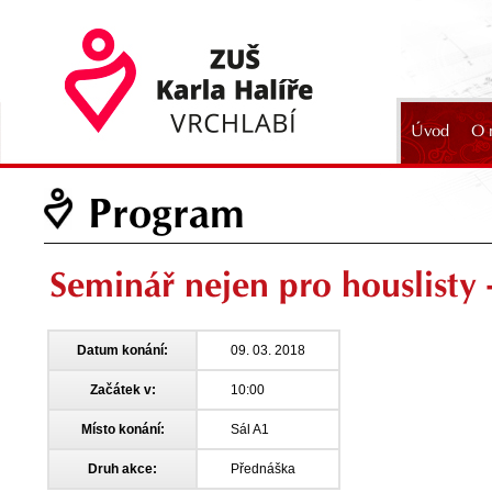
Úvod
O 
2024
Program
Seminář nejen pro houslisty 
Datum konání:
09. 03. 2018
Začátek v:
10:00
Místo konání:
Sál A1
Druh akce:
Přednáška