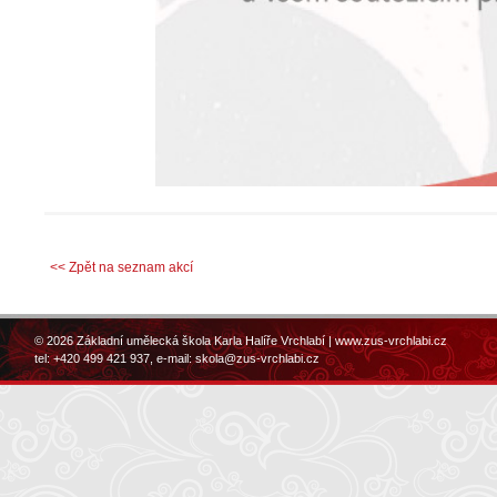
<< Zpět na seznam akcí
© 2026 Základní umělecká škola Karla Halíře Vrchlabí |
www.zus-vrchlabi.cz
tel: +420 499 421 937, e-mail:
skola@zus-vrchlabi.cz