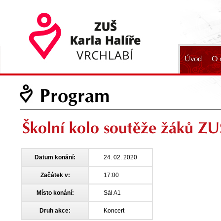
Úvod
O 
2024
Program
Školní kolo soutěže žáků ZU
Datum konání:
24. 02. 2020
Začátek v:
17:00
Místo konání:
Sál A1
Druh akce:
Koncert