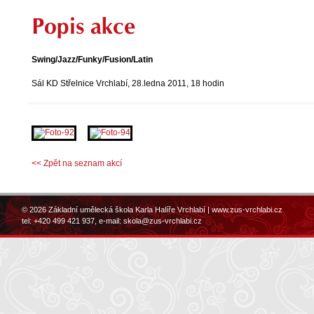
Popis akce
Swing/Jazz/Funky/Fusion/Latin
Sál KD Střelnice Vrchlabí, 28.ledna 2011, 18 hodin
<< Zpět na seznam akcí
© 2026 Základní umělecká škola Karla Halíře Vrchlabí |
www.zus-vrchlabi.cz
tel: +420 499 421 937, e-mail:
skola@zus-vrchlabi.cz