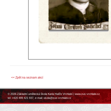
<< Zpět na seznam akcí
© 2026 Základní umělecká škola Karla Halíře Vrchlabí |
www.zus-vrchlabi.cz
tel: +420 499 421 937, e-mail:
skola@zus-vrchlabi.cz