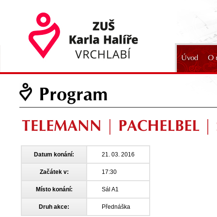
Úvod
O 
2024
Program
TELEMANN | PACHELBEL |
Datum konání:
21. 03. 2016
Začátek v:
17:30
Místo konání:
Sál A1
Druh akce:
Přednáška