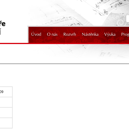
Úvod
O nás
Rozvrh
Nástěnka
Výuka
Pro
2024
009