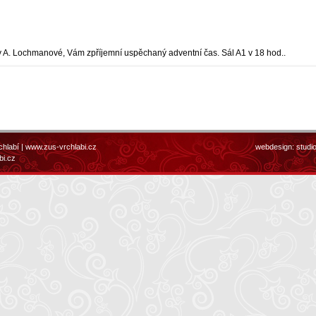
řídy A. Lochmanové, Vám zpříjemní uspěchaný adventní čas. Sál A1 v 18 hod..
chlabí |
www.zus-vrchlabi.cz
webdesign:
studi
bi.cz