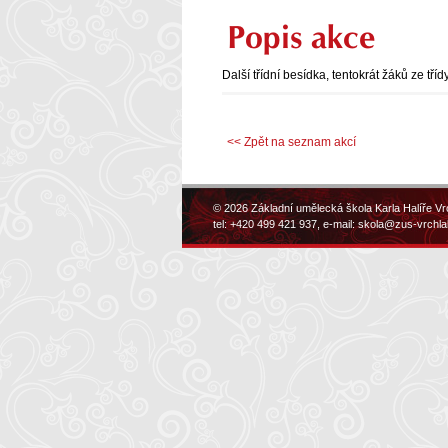
Popis akce
Další třídní besídka, tentokrát žáků ze t
<< Zpět na seznam akcí
© 2026 Základní umělecká škola Karla Halíře Vr
tel: +420 499 421 937, e-mail:
skola@zus-vrchla