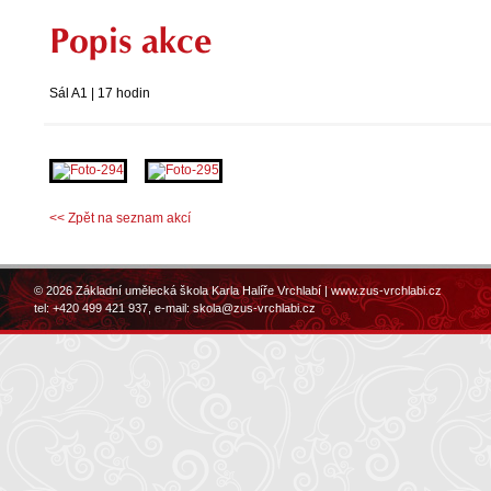
Popis akce
Sál A1 | 17 hodin
<< Zpět na seznam akcí
© 2026 Základní umělecká škola Karla Halíře Vrchlabí |
www.zus-vrchlabi.cz
tel: +420 499 421 937, e-mail:
skola@zus-vrchlabi.cz