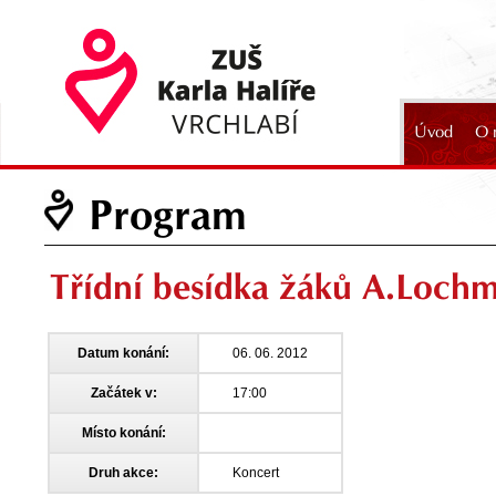
Úvod
O 
2024
Program
Třídní besídka žáků A.Loch
Datum konání:
06. 06. 2012
Začátek v:
17:00
Místo konání:
Druh akce:
Koncert