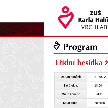
Program
Třídní besídka
Datum konání:
31. 05. 2
Začátek v:
18:00
Místo konání:
Sál A1
Druh akce:
besídka