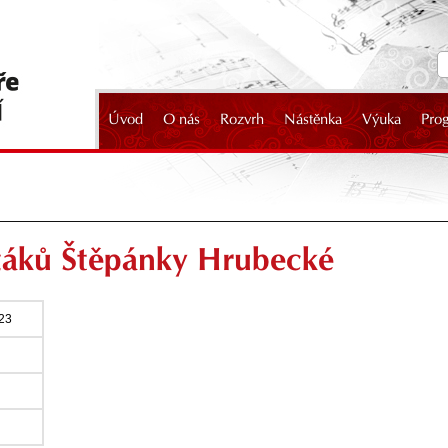
Úvod
O nás
Rozvrh
Nástěnka
Výuka
Pro
2024
 žáků Štěpánky Hrubecké
023