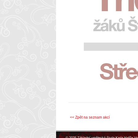
<< Zpět na seznam akcí
© 2026 Základní umělecká škola Karla Halíře Vr