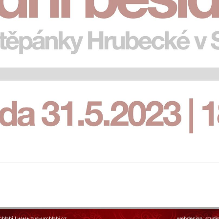
chlabí |
www.zus-vrchlabi.cz
webdesign:
studi