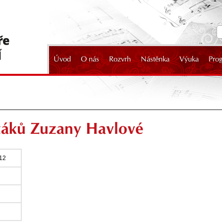
Úvod
O nás
Rozvrh
Nástěnka
Výuka
Pro
2024
 žáků Zuzany Havlové
012