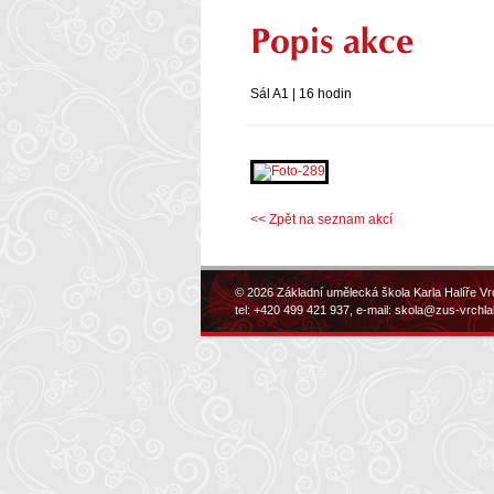
Popis akce
Sál A1 | 16 hodin
<< Zpět na seznam akcí
© 2026 Základní umělecká škola Karla Halíře Vr
tel: +420 499 421 937, e-mail:
skola@zus-vrchla