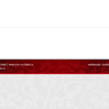
chlabí |
www.zus-vrchlabi.cz
webdesign:
studi
bi.cz