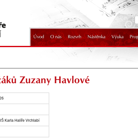
Úvod
O nás
Rozvrh
Nástěnka
Výuka
Pro
2024
 žáků Zuzany Havlové
026
UŠ Karla Halíře Vrchlabí