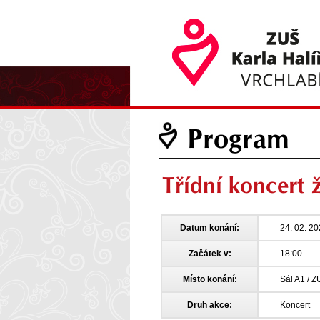
Program
Třídní koncert
Datum konání:
24. 02. 2
Začátek v:
18:00
Místo konání:
Sál A1 / Z
Druh akce:
Koncert