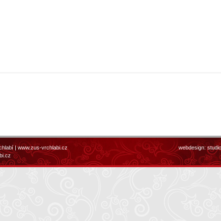
chlabí |
www.zus-vrchlabi.cz
webdesign:
studi
bi.cz