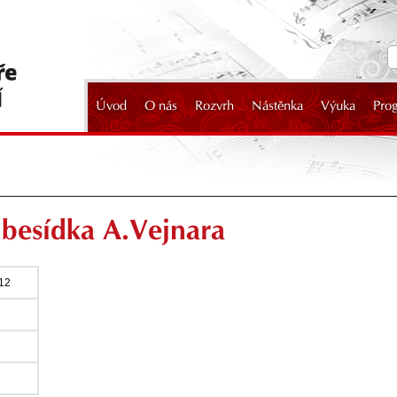
Úvod
O nás
Rozvrh
Nástěnka
Výuka
Pro
2024
 besídka A.Vejnara
012