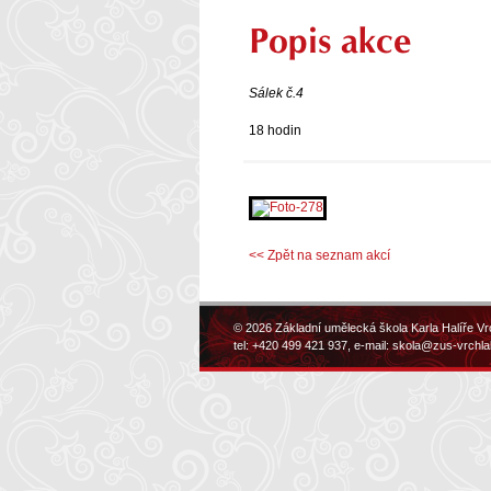
Popis akce
Sálek č.4
18 hodin
<< Zpět na seznam akcí
© 2026 Základní umělecká škola Karla Halíře Vr
tel: +420 499 421 937, e-mail:
skola@zus-vrchla