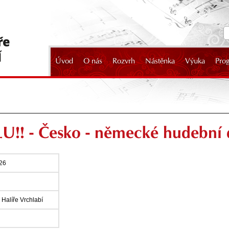
Úvod
O nás
Rozvrh
Nástěnka
Výuka
Pro
2024
!! - Česko - německé hudební
026
Halíře Vrchlabí