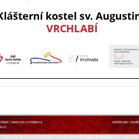
chlabí |
www.zus-vrchlabi.cz
webdesign:
studi
bi.cz