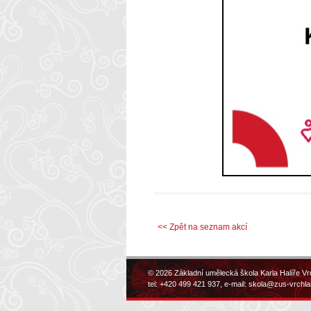
<< Zpět na seznam akcí
© 2026 Základní umělecká škola Karla Halíře Vr
tel: +420 499 421 937, e-mail:
skola@zus-vrchla