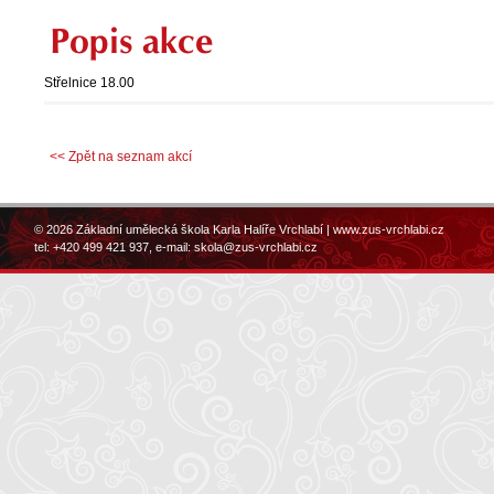
Popis akce
Střelnice 18.00
<< Zpět na seznam akcí
© 2026 Základní umělecká škola Karla Halíře Vrchlabí |
www.zus-vrchlabi.cz
tel: +420 499 421 937, e-mail:
skola@zus-vrchlabi.cz