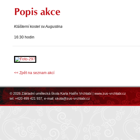
Popis akce
Klášterní kostel sv.Augustina
16:30 hodin
<< Zpět na seznam akcí
© 2026 Základní umělecká škola Karla Halíře Vrchlabí |
www.zus-vrchlabi.cz
tel: +420 499 421 937, e-mail:
skola@zus-vrchlabi.cz