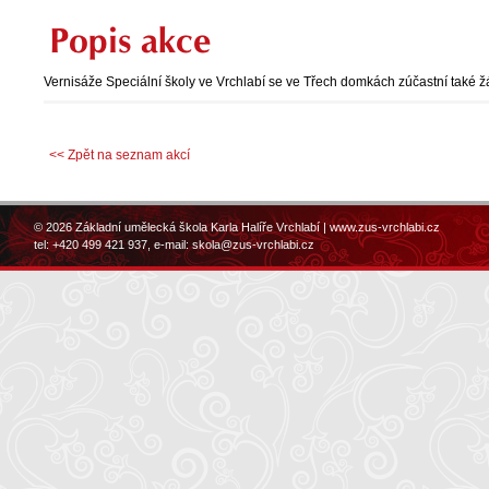
Popis akce
Vernisáže Speciální školy ve Vrchlabí se ve Třech domkách zúčastní také 
<< Zpět na seznam akcí
© 2026 Základní umělecká škola Karla Halíře Vrchlabí |
www.zus-vrchlabi.cz
tel: +420 499 421 937, e-mail:
skola@zus-vrchlabi.cz