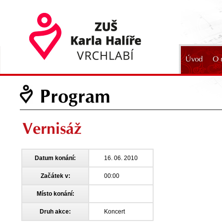
Úvod
O 
2024
Program
Vernisáž
Datum konání:
16. 06. 2010
Začátek v:
00:00
Místo konání:
Druh akce:
Koncert