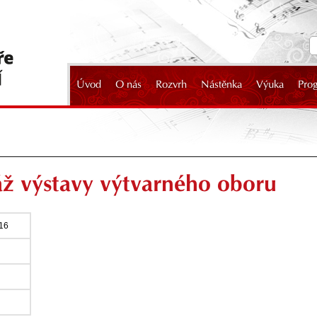
Úvod
O nás
Rozvrh
Nástěnka
Výuka
Pro
2024
ž výstavy výtvarného oboru
016