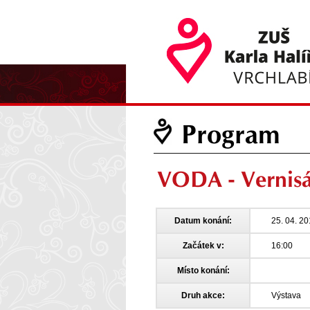
Program
VODA - Vernisá
Datum konání:
25. 04. 2
Začátek v:
16:00
Místo konání:
Druh akce:
Výstava