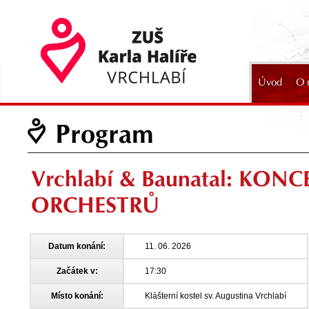
Úvod
O 
2024
Program
Vrchlabí & Baunatal: KO
ORCHESTRŮ
Datum konání:
11. 06. 2026
Začátek v:
17:30
Místo konání:
Klášterní kostel sv. Augustina Vrchlabí