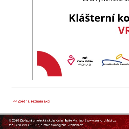
<< Zpět na seznam akcí
© 2026 Základní umělecká škola Karla Halíře Vrchlabí |
www.zus-vrchlabi.cz
tel: +420 499 421 937, e-mail:
skola@zus-vrchlabi.cz