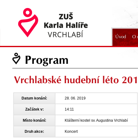
Úvod
O 
2024
Program
Vrchlabské hudební léto 20
Datum konání:
28. 06. 2019
Začátek v:
14:11
Místo konání:
Klášterní kostel sv. Augustina Vrchlabí
Druh akce:
Koncert