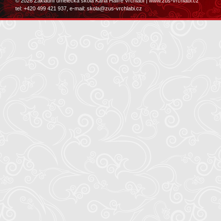
© 2026 Základní umělecká škola Karla Halíře Vrchlabí |
www.zus-vrchlabi.cz
tel: +420 499 421 937, e-mail:
skola@zus-vrchlabi.cz