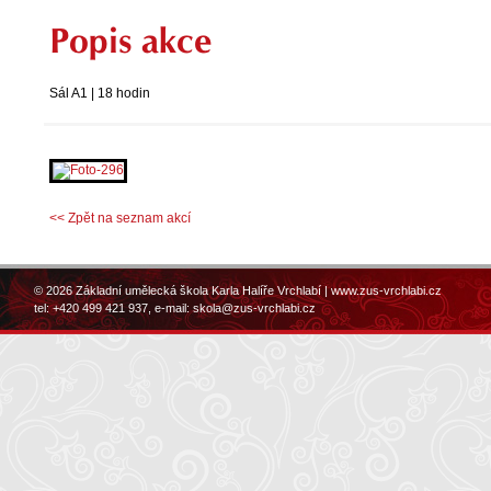
Popis akce
Sál A1 | 18 hodin
<< Zpět na seznam akcí
© 2026 Základní umělecká škola Karla Halíře Vrchlabí |
www.zus-vrchlabi.cz
tel: +420 499 421 937, e-mail:
skola@zus-vrchlabi.cz