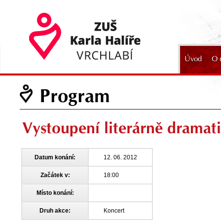
Úvod
O 
2024
Program
Vystoupení literárně dramat
Datum konání:
12. 06. 2012
Začátek v:
18:00
Místo konání:
Druh akce:
Koncert