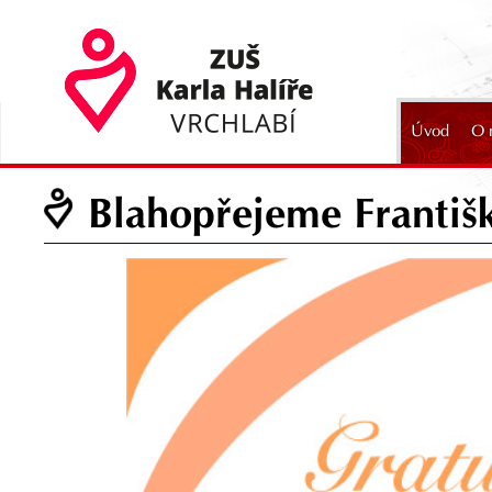
Úvod
O 
2024
Blahopřejeme Františ