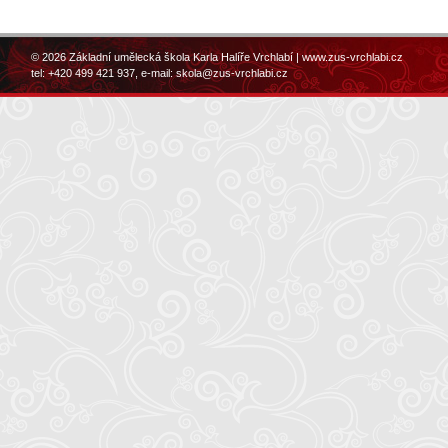
© 2026 Základní umělecká škola Karla Halíře Vrchlabí |
www.zus-vrchlabi.cz
tel: +420 499 421 937, e-mail:
skola@zus-vrchlabi.cz