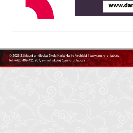
© 2026 Základní umělecká škola Karla Halíře Vrchlabí |
www.zus-vrchlabi.cz
tel: +420 499 421 937, e-mail:
skola@zus-vrchlabi.cz