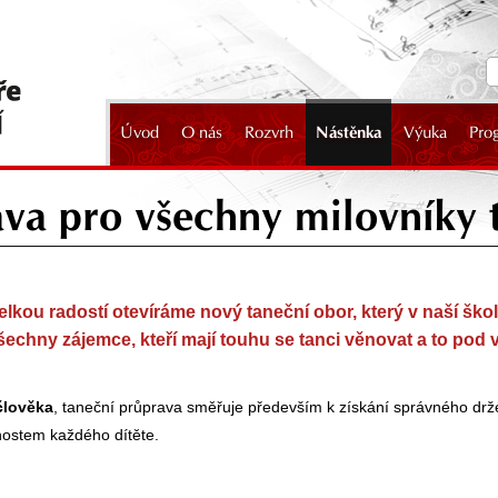
Úvod
O nás
Rozvrh
Nástěnka
Výuka
Pro
2024
va pro všechny milovníky 
kou radostí otevíráme nový taneční obor, který v naší škole
šechny zájemce, kteří mají touhu se tanci věnovat a to po
člověka
, taneční průprava směřuje především k získání správného drž
ostem každého dítěte.