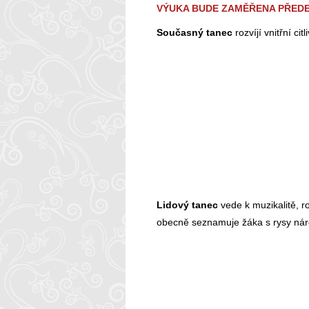
VÝUKA BUDE ZAMĚŘENA PŘEDE
Současný tanec
rozvíjí vnitřní ci
Lidový tanec
vede k muzikalitě, r
obecně seznamuje žáka s rysy národ