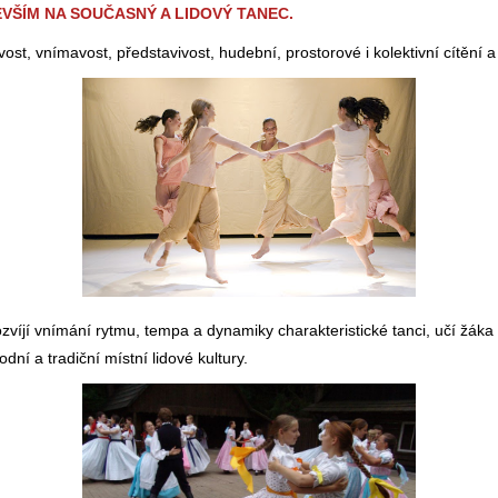
VŠÍM NA SOUČASNÝ A LIDOVÝ TANEC.
tlivost, vnímavost, představivost, hudební, prostorové i kolektivní cítění 
ozvíjí vnímání rytmu, tempa a dynamiky charakteristické tanci, učí žáka 
ní a tradiční místní lidové kultury.