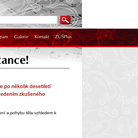
gram
Galerie
Kontakt
ZUŠPlus
tance!
 po několik desetiletí
d vedením zkušeného
ení a pohybu těla vzhledem k