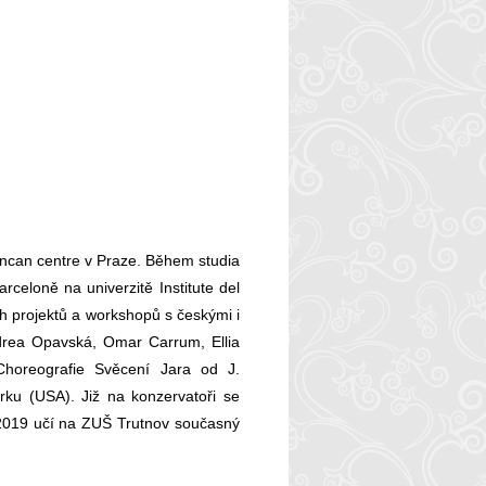
ncan centre v Praze. Během studia
rceloně na univerzitě Institute del
ch projektů a workshopů s českými i
drea Opavská, Omar Carrum, Ellia
Choreografie Svěcení Jara od J.
ku (USA). Již na konzervatoři se
. 2019 učí na ZUŠ Trutnov současný