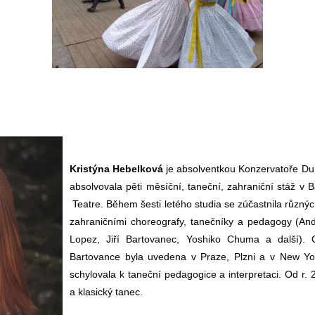
Kristýna Hebelková
je absolventkou
Konzervatoře Du
absolvovala pěti měsíční, taneční, zahraniční stáž v Ba
Teatre. Během šesti letého studia se zúčastnila různý
zahraničními choreografy, tanečníky a pedagogy
(An
Lopez, Jiří Bartovanec, Yoshiko Chuma a další). 
Bartovance byla uvedena v Praze, Plzni a v New Yor
schylovala k taneční pedagogice a interpretaci. Od r
a klasický tanec.