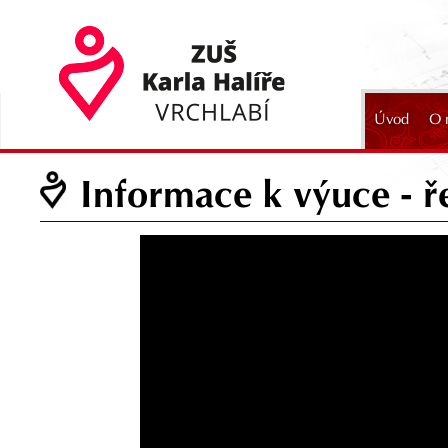
Úvod
O 
2024
Informace k výuce - ř