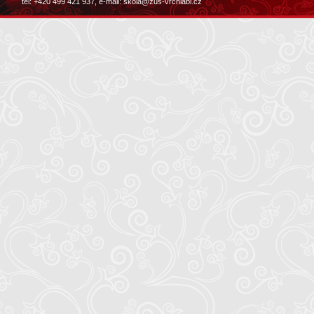
tel: +420 499 421 937, e-mail:
skola@zus-vrchlabi.cz