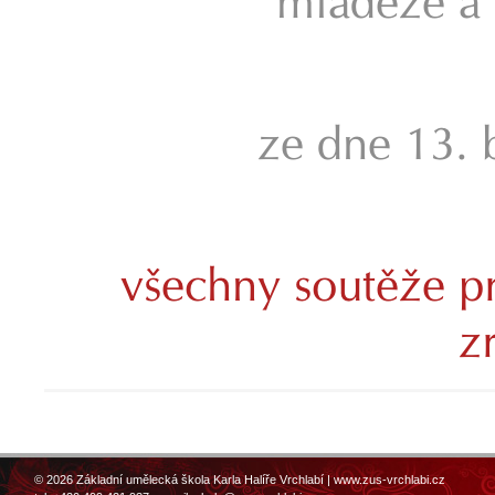
mládeže a
ze dne 13. 
všechny soutěže p
z
© 2026 Základní umělecká škola Karla Halíře Vrchlabí |
www.zus-vrchlabi.cz