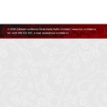
© 2026 Základní umělecká škola Karla Halíře Vrchlabí |
www.zus-vrchlabi.cz
tel: +420 499 421 937, e-mail:
skola@zus-vrchlabi.cz