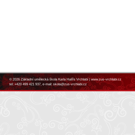
© 2026 Základní umělecká škola Karla Halíře Vrchlabí |
www.zus-vrchlabi.cz
tel: +420 499 421 937, e-mail:
skola@zus-vrchlabi.cz