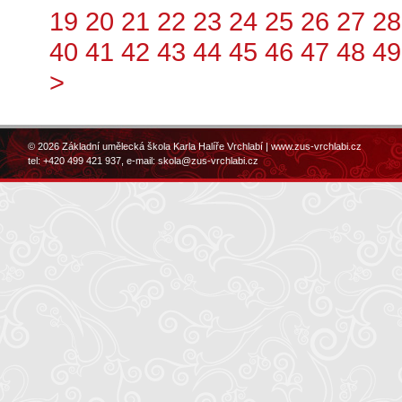
19
20
21
22
23
24
25
26
27
28
40
41
42
43
44
45
46
47
48
49
>
© 2026 Základní umělecká škola Karla Halíře Vrchlabí |
www.zus-vrchlabi.cz
tel: +420 499 421 937, e-mail:
skola@zus-vrchlabi.cz