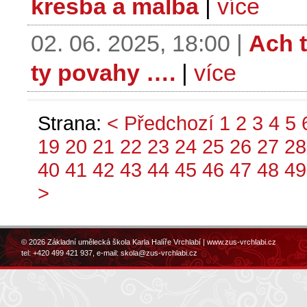
kresba a malba
|
více
02. 06. 2025, 18:00 |
Ach t
ty povahy ….
|
více
Strana:
< Předchozí
1
2
3
4
5
19
20
21
22
23
24
25
26
27
28
40
41
42
43
44
45
46
47
48
49
>
© 2026 Základní umělecká škola Karla Halíře Vrchlabí |
www.zus-vrchlabi.cz
tel: +420 499 421 937, e-mail:
skola@zus-vrchlabi.cz