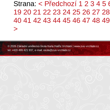
Strana:
< Předchozí
1
2
3
4
5
19
20
21
22
23
24
25
26
27
28
40
41
42
43
44
45
46
47
48
49
>
© 2026 Základní umělecká škola Karla Halíře Vrchlabí |
www.zus-vrchlabi.cz
tel: +420 499 421 937, e-mail:
skola@zus-vrchlabi.cz