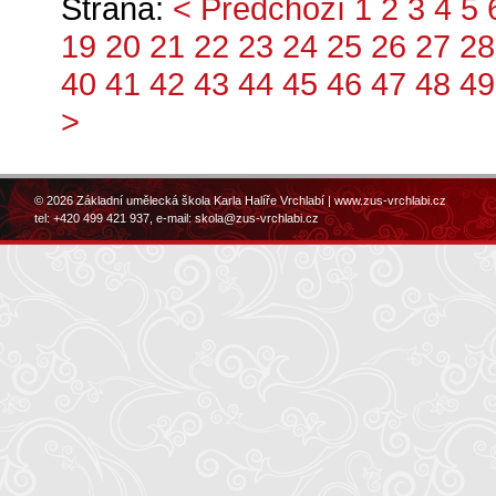
Strana:
< Předchozí
1
2
3
4
5
19
20
21
22
23
24
25
26
27
28
40
41
42
43
44
45
46
47
48
49
>
© 2026 Základní umělecká škola Karla Halíře Vrchlabí |
www.zus-vrchlabi.cz
tel: +420 499 421 937, e-mail:
skola@zus-vrchlabi.cz