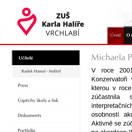
Úvod
O 
2024
Michaela 
Učitelé
V roce 2001
Radek Hanuš - ředitel
Konzervatoři
Press
kterou v roc
zúčastnila
Úspěchy školy a tisk
interpretačn
osobností ak
Dokumenty
Aktivně se zú
Portfolio