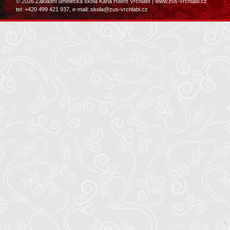
© 2026 Základní umělecká škola Karla Halíře Vrchlabí |
www.zus-vrchlabi.cz
tel: +420 499 421 937, e-mail:
skola@zus-vrchlabi.cz