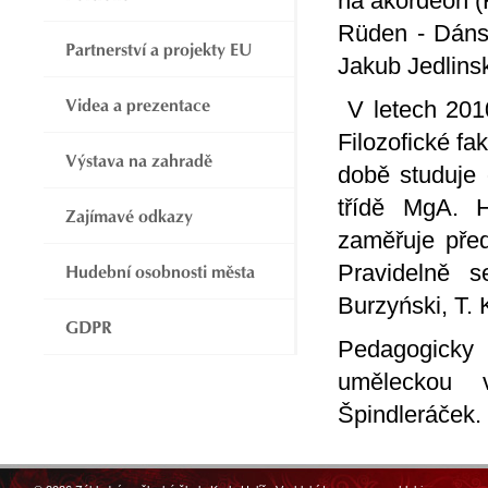
na akordeon (F
Rüden - Dáns
Partnerství a projekty EU
Jakub Jedlins
Videa a prezentace
V letech 2010
Filozofické f
Výstava na zahradě
době studuje 
třídě MgA. 
Zajímavé odkazy
zaměřuje před
Pravidelně 
Hudební osobnosti města
Burzyński, T. 
GDPR
Pedagogicky
uměleckou v
Špindleráček.