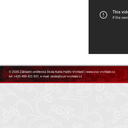
© 2026 Základní umělecká škola Karla Halíře Vrchlabí |
www.zus-vrchlabi.cz
tel: +420 499 421 937, e-mail:
skola@zus-vrchlabi.cz