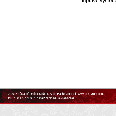
přípravě vystou
© 2026 Základní umělecká škola Karla Halíře Vrchlabí |
www.zus-vrchlabi.cz
tel: +420 499 421 937, e-mail:
skola@zus-vrchlabi.cz