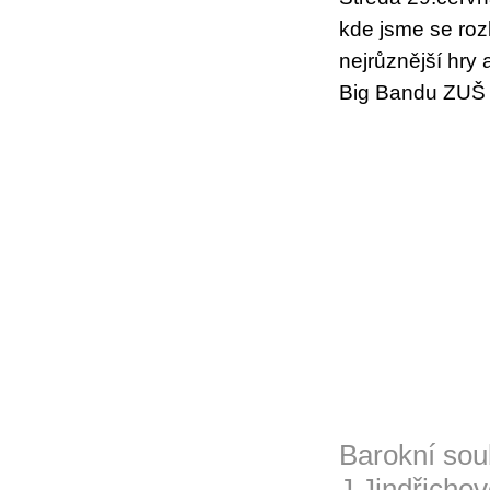
kde jsme se rozl
nejrůznější hry
Big Bandu ZUŠ 
Barokní sou
J.Jindřicho