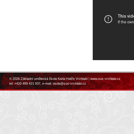
© 2026 Základní umělecká škola Karla Halíře Vrchlabí |
www.zus-vrchlabi.cz
tel: +420 499 421 937, e-mail:
skola@zus-vrchlabi.cz