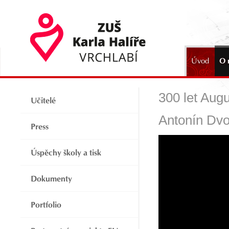
Úvod
O 
2024
300 let Augu
Učitelé
Antonín Dvo
Press
Úspěchy školy a tisk
Dokumenty
Portfolio