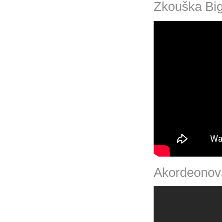
Zkouška Big
Akordeonová